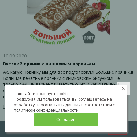
10.09.2020
Вятский пряник с вишневым вареньем
Ах, какую новинку мы для вас подготовили! Большие пряники!
Большие печатные пряники с дымковским рисунком! Не
только лучший вариант к чаепитию, но и как отличный
сувенир для гостей нашего города - "Вятский пряник" с
Наш сайт использует cookie.
вишневым вареньем.
Продолжая им пользоваться, вы соглашаетесь на
обработку персональных данных в соответствии с
Перейти к товару
политикой конфиденциальности
.
Согласен
LIVE