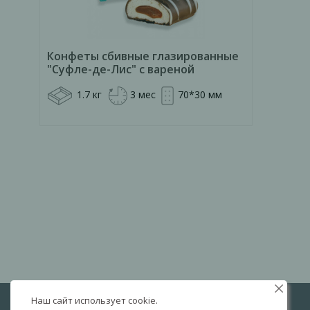
Конфеты сбивные глазированные
"Суфле-де-Лис" с вареной
сгущенкой 1,7 кг, цв.пл.
1.7 кг
3 мес
70*30 мм
Наш сайт использует cookie.