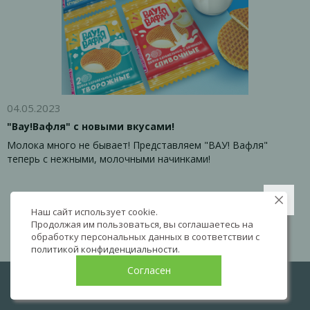
04.05.2023
"Вау!Вафля" с новыми вкусами!
Молока много не бывает! Представляем "ВАУ! Вафля"
теперь с нежными, молочными начинками!
Наш сайт использует cookie.
Продолжая им пользоваться, вы соглашаетесь на
обработку персональных данных в соответствии с
политикой конфиденциальности
.
Согласен
LIVE