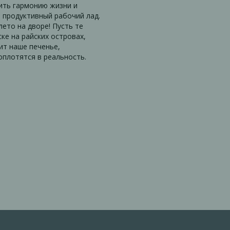
ть гармонию жизни и
 продуктивный рабочий лад.
лето на дворе! Пусть те
ке на райских островах,
ит наше печенье,
оплотятся в реальность.