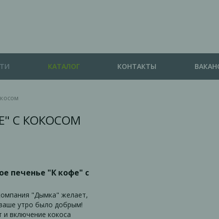
СТИ
КАТАЛОГ
КОНТАКТЫ
ВАКАН
окосом
Е" С КОКОСОМ
е печенье "К кофе" с
компания "Дымка" желает,
ваше утро было добрым!
 и включение кокоса