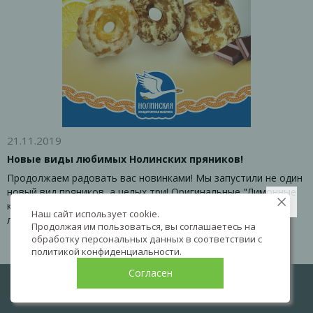
21.11.2019
Новые виды любимых Нолинских пряников!
Продолжаем радовать вас новинками! Мы запустили не один
новый вид пряников, а целых три! Оригинальные "Лимонные
кольца", классические "Кольца" шоколадно-молочные и
Наш сайт использует cookie.
любимые "Нолинские 2 в 1" - спешите попробовать!
Продолжая им пользоваться, вы соглашаетесь на
обработку персональных данных в соответствии с
политикой конфиденциальности
.
Согласен
LIVE