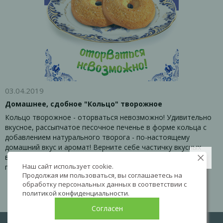
03.04.2019
Домашнее, сдобное "Кольцо" творожное
Кольцо творожное - оторваться невозможно! Удивительно
вкусное, рассыпчатое песочное печенье в форме кольца с
добавлением натурального творога - по-настоящему
домашний вкус и аромат! Верните себе частичку вкусных
воспоминаний о добрых домашних сладостях или просто
Наш сайт использует cookie.
подарите уют теплых семейных чаепитий.
Продолжая им пользоваться, вы соглашаетесь на
обработку персональных данных в соответствии с
политикой конфиденциальности
.
Согласен