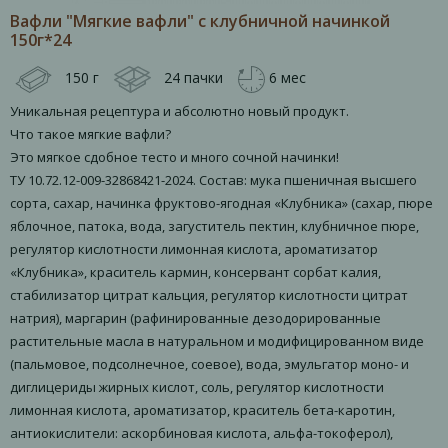
Вафли "Мягкие вафли" с клубничной начинкой
150г*24
150 г
24 пачки
6 мес
Уникальная рецептура и абсолютно новый продукт.
Что такое мягкие вафли?
Это мягкое сдобное тесто и много сочной начинки!
ТУ 10.72.12-009-32868421-2024. Состав: мука пшеничная высшего
сорта, сахар, начинка фруктово-ягодная «Клубника» (сахар, пюре
яблочное, патока, вода, загуститель пектин, клубничное пюре,
регулятор кислотности лимонная кислота, ароматизатор
«Клубника», краситель кармин, консервант сорбат калия,
стабилизатор цитрат кальция, регулятор кислотности цитрат
натрия), маргарин (рафинированные дезодорированные
растительные масла в натуральном и модифицированном виде
(пальмовое, подсолнечное, соевое), вода, эмульгатор моно- и
диглицериды жирных кислот, соль, регулятор кислотности
лимонная кислота, ароматизатор, краситель бета-каротин,
антиокислители: аскорбиновая кислота, альфа-токоферол),