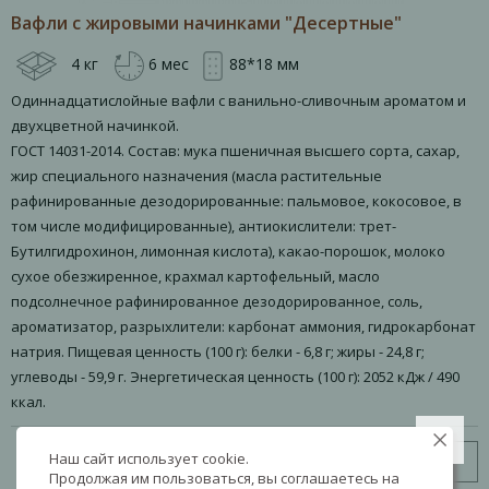
Вафли с жировыми начинками "Десертные"
4 кг
6 мес
88*18 мм
Одиннадцатислойные вафли с ванильно-сливочным ароматом и
двухцветной начинкой.
ГОСТ 14031-2014. Состав: мука пшеничная высшего сорта, сахар,
жир специального назначения (масла растительные
рафинированные дезодорированные: пальмовое, кокосовое, в
том числе модифицированные), антиокислители: трет-
Бутилгидрохинон, лимонная кислота), какао-порошок, молоко
сухое обезжиренное, крахмал картофельный, масло
подсолнечное рафинированное дезодорированное, соль,
ароматизатор, разрыхлители: карбонат аммония, гидрокарбонат
натрия. Пищевая ценность (100 г): белки - 6,8 г; жиры - 24,8 г;
углеводы - 59,9 г. Энергетическая ценность (100 г): 2052 кДж / 490
ккал.
Наш сайт использует cookie.
Узнать цену
Продолжая им пользоваться, вы соглашаетесь на