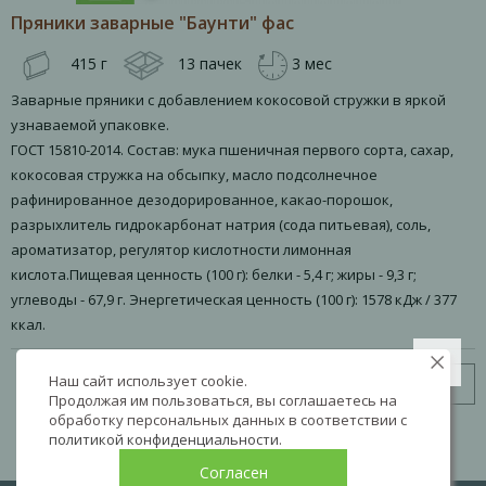
Пряники заварные "Баунти" фас
415 г
13 пачек
3 мес
Заварные пряники с добавлением кокосовой стружки в яркой
узнаваемой упаковке.
ГОСТ 15810-2014. Состав: мука пшеничная первого сорта, сахар,
кокосовая стружка на обсыпку, масло подсолнечное
рафинированное дезодорированное, какао-порошок,
разрыхлитель гидрокарбонат натрия (сода питьевая), соль,
ароматизатор, регулятор кислотности лимонная
кислота.Пищевая ценность (100 г): белки - 5,4 г; жиры - 9,3 г;
углеводы - 67,9 г. Энергетическая ценность (100 г): 1578 кДж / 377
ккал.
Наш сайт использует cookie.
Узнать цену
Продолжая им пользоваться, вы соглашаетесь на
обработку персональных данных в соответствии с
политикой конфиденциальности
.
Согласен