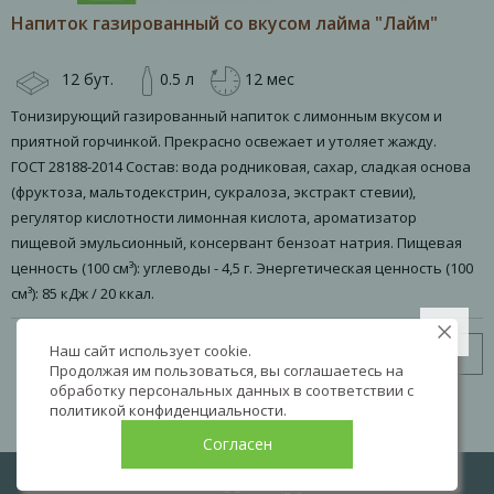
Напиток газированный со вкусом лайма "Лайм"
12 бут.
0.5 л
12 мес
Тонизирующий газированный напиток с лимонным вкусом и
приятной горчинкой. Прекрасно освежает и утоляет жажду.
ГОСТ 28188-2014 Состав: вода родниковая, сахар, сладкая основа
(фруктоза, мальтодекстрин, сукралоза, экстракт стевии),
регулятор кислотности лимонная кислота, ароматизатор
пищевой эмульсионный, консервант бензоат натрия. Пищевая
ценность (100 см³): углеводы - 4,5 г. Энергетическая ценность (100
см³): 85 кДж / 20 ккал.
Наш сайт использует cookie.
Узнать цену
Продолжая им пользоваться, вы соглашаетесь на
обработку персональных данных в соответствии с
политикой конфиденциальности
.
Согласен
LIVE