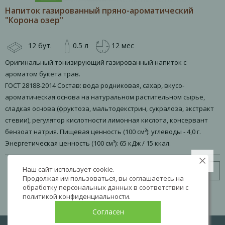
Напиток газированный пряно-ароматический
"Корона озер"
12 бут.
0.5 л
12 мес
Оригинальный тонизирующий газированный напиток с
ароматом букета трав.
ГОСТ 28188-2014 Состав: вода родниковая, сахар, вкусо-
ароматическая основа на натуральном растительном сырье,
сладкая основа (фруктоза, мальтодекстрин, сукралоза, экстракт
стевии), регулятор кислотности лимонная кислота, консервант
бензоат натрия. Пищевая ценность (100 см³): углеводы - 4,0 г.
Энергетическая ценность (100 см³): 65 кДж / 15 ккал.
Наш сайт использует cookie.
Узнать цену
Продолжая им пользоваться, вы соглашаетесь на
обработку персональных данных в соответствии с
политикой конфиденциальности
.
Согласен