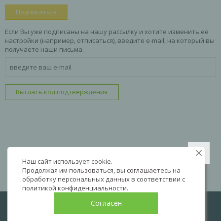
Подписаться
Если Вы уже подписаны на нашу рассылку и хотите изменить ее
настройки (например, отписаться), введите e-mail, на который вы
получаете наши письма.
Выслать код подтверждения
Наш сайт использует cookie.
Продолжая им пользоваться, вы соглашаетесь на
обработку персональных данных в соответствии с
политикой конфиденциальности
.
Согласен
LIVE