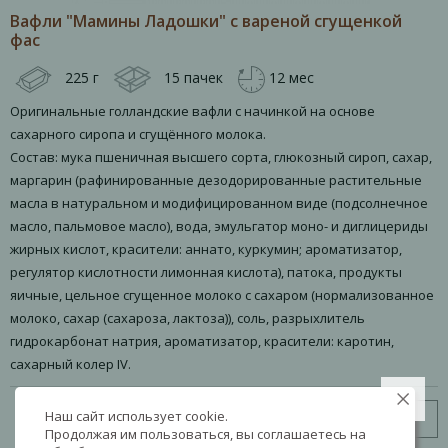
Вафли "Мамины Ладошки" с вареной сгущенкой
фас
225 г
15 пачек
12 мес
Оригинальные голландские вафли с начинкой на основе
сахарного сиропа и сгущённого молока.
Состав: мука пшеничная высшего сорта, глюкозный сироп, сахар,
маргарин (рафинированные дезодорированные растительные
масла в натуральном и модифицированном виде (подсолнечное
масло, пальмовое масло), вода, эмульгатор моно- и диглицериды
жирных кислот, красители: аннато, куркумин; ароматизатор,
регулятор кислотности лимонная кислота), патока, продукты
яичные, цельное сгущенное молоко с сахаром (нормализованное
молоко, сахар (сахароза, лактоза)), соль, разрыхлитель
гидрокарбонат натрия, ароматизатор, красители: каротин,
сахарный колер IV.
Наш сайт использует cookie.
Узнать цену
Продолжая им пользоваться, вы соглашаетесь на