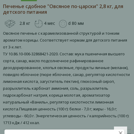
Печенье сдобное "Овсяное по-царски" 2,8 кг, для
детского питания
2.8 кг
4 мес
d 80 мм
Овсяное печенье с карамелизованной структурой и тонким
ароматом корицы. Соответствует нормам для детского питания
от 3-х лет.
ТУ 10.86.10-006-32868421-2020. Состав: мука пшеничная высшего
сорта, сахар, масло подсолнечное рафинированное
дезодорированное, хлопья овсяные, продукты яичные (меланж),
повидло яблочное (пюре яблочное, сахар, регулятор кислотности
лимонная кислота, загуститель пектин), глюкозный сироп,
разрыхлитель карбонат аммония, соль, разрыхлитель
гидрокарбонат натрия, корица молотая, ароматизатор
натуральный «Ваниль», регулятор кислотности лимонная
кислота.Пищевая ценность (100 г): белки - 7,0 г; жиры - 16,0 г;
углеводы - 60,0 г. Энергетическая ценность / калорийность (100 г):
1713 кДж / 412 ккал.