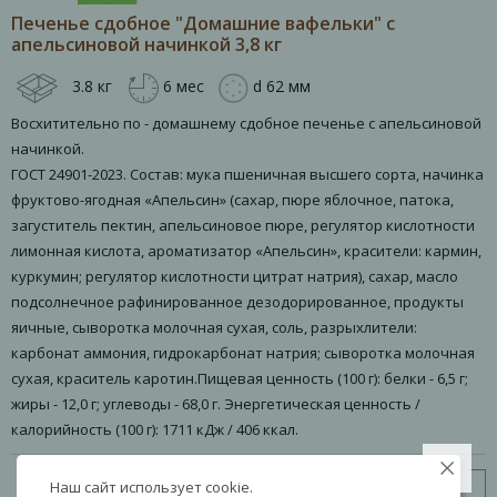
Печенье сдобное "Домашние вафельки" с
апельсиновой начинкой 3,8 кг
3.8 кг
6 мес
d 62 мм
Восхитительно по - домашнему сдобное печенье с апельсиновой
начинкой.
ГОСТ 24901-2023. Состав: мука пшеничная высшего сорта, начинка
фруктово-ягодная «Апельсин» (сахар, пюре яблочное, патока,
загуститель пектин, апельсиновое пюре, регулятор кислотности
лимонная кислота, ароматизатор «Апельсин», красители: кармин,
куркумин; регулятор кислотности цитрат натрия), сахар, масло
подсолнечное рафинированное дезодорированное, продукты
яичные, сыворотка молочная сухая, соль, разрыхлители:
карбонат аммония, гидрокарбонат натрия; сыворотка молочная
сухая, краситель каротин.Пищевая ценность (100 г): белки - 6,5 г;
жиры - 12,0 г; углеводы - 68,0 г. Энергетическая ценность /
калорийность (100 г): 1711 кДж / 406 ккал.
Наш сайт использует cookie.
Узнать цену