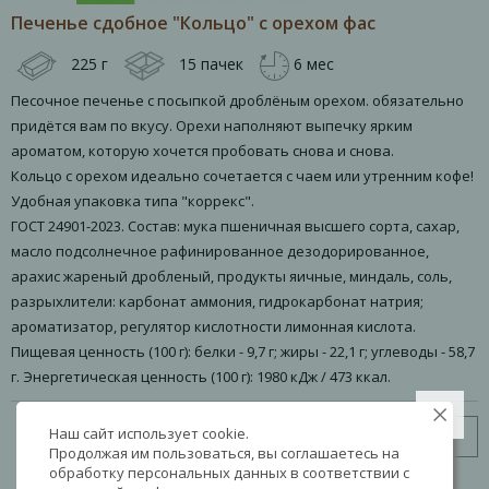
Печенье сдобное "Кольцо" с орехом фас
225 г
15 пачек
6 мес
Песочное печенье с посыпкой дроблёным орехом. обязательно
придётся вам по вкусу. Орехи наполняют выпечку ярким
ароматом, которую хочется пробовать снова и снова.
Кольцо с орехом идеально сочетается с чаем или утренним кофе!
Удобная упаковка типа "коррекс".
ГОСТ 24901-2023. Состав: мука пшеничная высшего сорта, сахар,
масло подсолнечное рафинированное дезодорированное,
арахис жареный дробленый, продукты яичные, миндаль, соль,
разрыхлители: карбонат аммония, гидрокарбонат натрия;
ароматизатор, регулятор кислотности лимонная кислота.
Пищевая ценность (100 г): белки - 9,7 г; жиры - 22,1 г; углеводы - 58,7
г. Энергетическая ценность (100 г): 1980 кДж / 473 ккал.
Наш сайт использует cookie.
Узнать цену
Продолжая им пользоваться, вы соглашаетесь на
обработку персональных данных в соответствии с